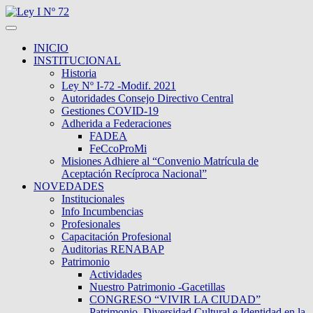
INICIO
INSTITUCIONAL
Historia
Ley Nº I-72 -Modif. 2021
Autoridades Consejo Directivo Central
Gestiones COVID-19
Adherida a Federaciones
FADEA
FeCcoProMi
Misiones Adhiere al “Convenio Matrícula de
Aceptación Recíproca Nacional”
NOVEDADES
Institucionales
Info Incumbencias
Profesionales
Capacitación Profesional
Auditorias RENABAP
Patrimonio
Actividades
Nuestro Patrimonio -Gacetillas
CONGRESO “VIVIR LA CIUDAD”
Patrimonio, Diversidad Cultural e Identidad en la