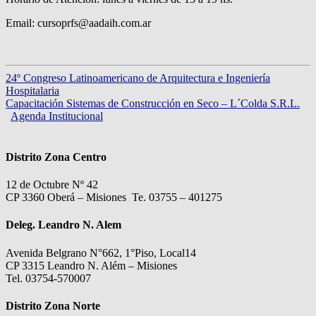
Email: cursoprfs@aadaih.com.ar
24º Congreso Latinoamericano de Arquitectura e Ingeniería
Hospitalaria
Capacitación Sistemas de Construcción en Seco – L´Colda S.R.L.
Agenda Institucional
Distrito Zona Centro
12 de Octubre Nº 42
CP 3360 Oberá – Misiones Te. 03755 – 401275
Deleg. Leandro N. Alem
Avenida Belgrano N°662, 1°Piso, Local14
CP 3315 Leandro N. Além – Misiones
Tel. 03754-570007
Distrito Zona Norte