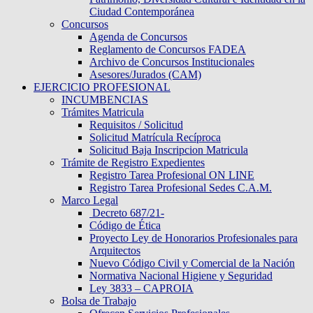
Ciudad Contemporánea
Concursos
Agenda de Concursos
Reglamento de Concursos FADEA
Archivo de Concursos Institucionales
Asesores/Jurados (CAM)
EJERCICIO PROFESIONAL
INCUMBENCIAS
Trámites Matricula
Requisitos / Solicitud
Solicitud Matrícula Recíproca
Solicitud Baja Inscripcion Matricula
Trámite de Registro Expedientes
Registro Tarea Profesional ON LINE
Registro Tarea Profesional Sedes C.A.M.
Marco Legal
Decreto 687/21-
Código de Ética
Proyecto Ley de Honorarios Profesionales para
Arquitectos
Nuevo Código Civil y Comercial de la Nación
Normativa Nacional Higiene y Seguridad
Ley 3833 – CAPROIA
Bolsa de Trabajo