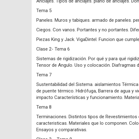
Anclajes. Tipos de anclajes. plano de anclajes. D
Tema 5
Paneles. Muros y tabiques. armado de paneles. perf
Ciegos. Con vanos. Portantes y no portantes. Difer
Piezas King y Jack. VigaDintel. Funcion que cumpl
Clase 2- Tema 6
Sistemas de rigidización. Por qué y para qué rigidi
Tensor de Angulo. Uso y colocación. Diafragmas de
Tema 7
Sustentabilidad del Sistema. aislamientos Térmic
de puente térmico. Hidrófuga, Barrera de agua y vie
impacto Características y funcionamiento. Materia
Tema 8
Terminaciones. Distintos tipos de Revestimientos e
caracteristicas. Materiales que lo componen. Coloca
Ensayos y comparativas.