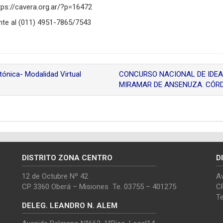
tps://cavera.org.ar/?p=16472
te al (011) 4951-7865/7543
ónica- Modalidad Virtual
CONCURSO NACIONAL DE IDEA
MIRAMAR DE ANSENUZA. CÓ
DISTRITO ZONA CENTRO
D
12 de Octubre Nº 42
Av
CP 3360 Oberá – Misiones Te. 03755 – 401275
C
T
DELEG. LEANDRO N. ALEM