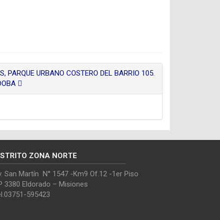
S, PARQUE URBANO COSTERO DEL BARRIO 105.
RDOBA
ISTRITO ZONA NORTE
. San Martín N° 1547 -Km9 Of.12 -1er Piso
P 3380 Eldorado – Misiones
el.03751-595423