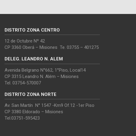
DISTRITO ZONA CENTRO
12 de Octubre Nº 42
CP 3360 Oberá – Misiones Te. 03755 – 401275
DELEG. LEANDRO N. ALEM
Avenida Belgrano N°662, 1°Piso, Local14
CP 3315 Leandro N. Além – Misiones
Tel. 03754-570007
DISTRITO ZONA NORTE
Av. San Martín N° 1547 -Km9 Of.12 -1er Piso
CP 3380 Eldorado – Misiones
Tel.03751-595423