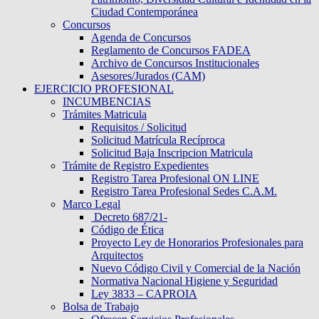
Ciudad Contemporánea
Concursos
Agenda de Concursos
Reglamento de Concursos FADEA
Archivo de Concursos Institucionales
Asesores/Jurados (CAM)
EJERCICIO PROFESIONAL
INCUMBENCIAS
Trámites Matricula
Requisitos / Solicitud
Solicitud Matrícula Recíproca
Solicitud Baja Inscripcion Matricula
Trámite de Registro Expedientes
Registro Tarea Profesional ON LINE
Registro Tarea Profesional Sedes C.A.M.
Marco Legal
Decreto 687/21-
Código de Ética
Proyecto Ley de Honorarios Profesionales para
Arquitectos
Nuevo Código Civil y Comercial de la Nación
Normativa Nacional Higiene y Seguridad
Ley 3833 – CAPROIA
Bolsa de Trabajo