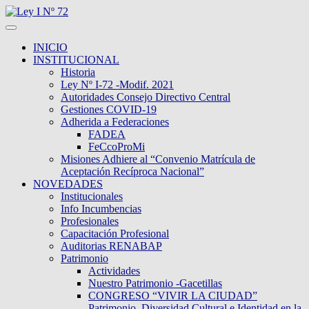
INICIO
INSTITUCIONAL
Historia
Ley Nº I-72 -Modif. 2021
Autoridades Consejo Directivo Central
Gestiones COVID-19
Adherida a Federaciones
FADEA
FeCcoProMi
Misiones Adhiere al “Convenio Matrícula de
Aceptación Recíproca Nacional”
NOVEDADES
Institucionales
Info Incumbencias
Profesionales
Capacitación Profesional
Auditorias RENABAP
Patrimonio
Actividades
Nuestro Patrimonio -Gacetillas
CONGRESO “VIVIR LA CIUDAD”
Patrimonio, Diversidad Cultural e Identidad en la