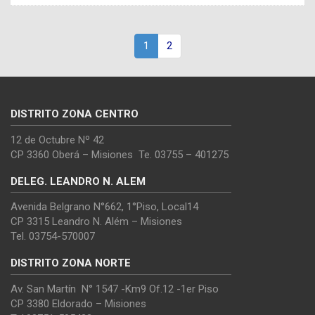
1
2
DISTRITO ZONA CENTRO
12 de Octubre Nº 42
CP 3360 Oberá – Misiones Te. 03755 – 401275
DELEG. LEANDRO N. ALEM
Avenida Belgrano N°662, 1°Piso, Local14
CP 3315 Leandro N. Além – Misiones
Tel. 03754-570007
DISTRITO ZONA NORTE
Av. San Martín N° 1547 -Km9 Of.12 -1er Piso
CP 3380 Eldorado – Misiones