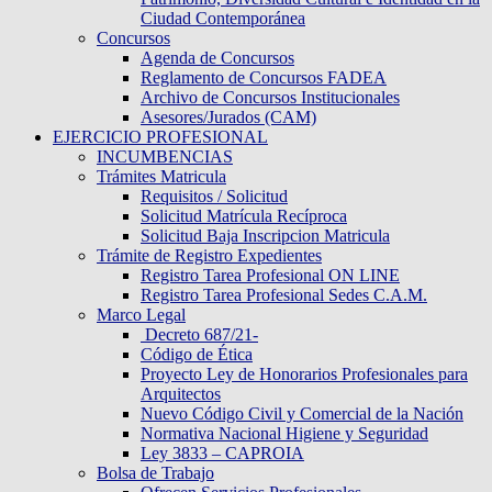
Ciudad Contemporánea
Concursos
Agenda de Concursos
Reglamento de Concursos FADEA
Archivo de Concursos Institucionales
Asesores/Jurados (CAM)
EJERCICIO PROFESIONAL
INCUMBENCIAS
Trámites Matricula
Requisitos / Solicitud
Solicitud Matrícula Recíproca
Solicitud Baja Inscripcion Matricula
Trámite de Registro Expedientes
Registro Tarea Profesional ON LINE
Registro Tarea Profesional Sedes C.A.M.
Marco Legal
Decreto 687/21-
Código de Ética
Proyecto Ley de Honorarios Profesionales para
Arquitectos
Nuevo Código Civil y Comercial de la Nación
Normativa Nacional Higiene y Seguridad
Ley 3833 – CAPROIA
Bolsa de Trabajo