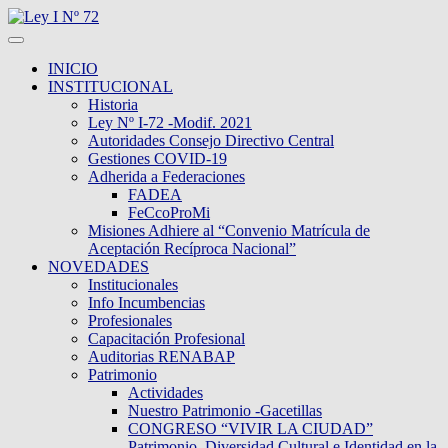
INICIO
INSTITUCIONAL
Historia
Ley Nº I-72 -Modif. 2021
Autoridades Consejo Directivo Central
Gestiones COVID-19
Adherida a Federaciones
FADEA
FeCcoProMi
Misiones Adhiere al “Convenio Matrícula de
Aceptación Recíproca Nacional”
NOVEDADES
Institucionales
Info Incumbencias
Profesionales
Capacitación Profesional
Auditorias RENABAP
Patrimonio
Actividades
Nuestro Patrimonio -Gacetillas
CONGRESO “VIVIR LA CIUDAD”
Patrimonio, Diversidad Cultural e Identidad en la