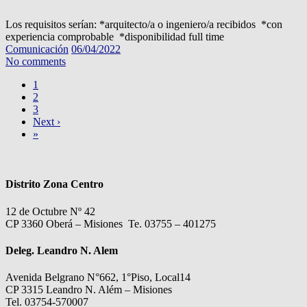
Los requisitos serían: *arquitecto/a o ingeniero/a recibidos *con
experiencia comprobable *disponibilidad full time
Comunicación
06/04/2022
No comments
1
2
3
Next ›
»
Distrito Zona Centro
12 de Octubre Nº 42
CP 3360 Oberá – Misiones Te. 03755 – 401275
Deleg. Leandro N. Alem
Avenida Belgrano N°662, 1°Piso, Local14
CP 3315 Leandro N. Além – Misiones
Tel. 03754-570007