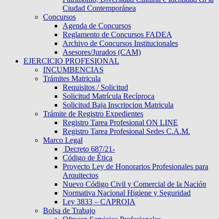
Ciudad Contemporánea
Concursos
Agenda de Concursos
Reglamento de Concursos FADEA
Archivo de Concursos Institucionales
Asesores/Jurados (CAM)
EJERCICIO PROFESIONAL
INCUMBENCIAS
Trámites Matricula
Requisitos / Solicitud
Solicitud Matrícula Recíproca
Solicitud Baja Inscripcion Matricula
Trámite de Registro Expedientes
Registro Tarea Profesional ON LINE
Registro Tarea Profesional Sedes C.A.M.
Marco Legal
Decreto 687/21-
Código de Ética
Proyecto Ley de Honorarios Profesionales para
Arquitectos
Nuevo Código Civil y Comercial de la Nación
Normativa Nacional Higiene y Seguridad
Ley 3833 – CAPROIA
Bolsa de Trabajo