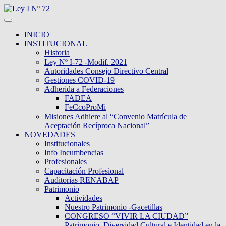
INICIO
INSTITUCIONAL
Historia
Ley Nº I-72 -Modif. 2021
Autoridades Consejo Directivo Central
Gestiones COVID-19
Adherida a Federaciones
FADEA
FeCcoProMi
Misiones Adhiere al “Convenio Matrícula de
Aceptación Recíproca Nacional”
NOVEDADES
Institucionales
Info Incumbencias
Profesionales
Capacitación Profesional
Auditorias RENABAP
Patrimonio
Actividades
Nuestro Patrimonio -Gacetillas
CONGRESO “VIVIR LA CIUDAD”
Patrimonio, Diversidad Cultural e Identidad en la