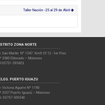
Taller Nación -25 al 29 de Abril
ISTRITO ZONA NORTE
. San Martín N° 1547 -Km9 Of.12 -1er Piso
P 3380 Eldorado – Misiones
el.03751-595423
ELEG. PUERTO IGUAZU
. Victoria Aguirre Nº 1190
P 3357 Puerto Iguazú – Misiones
el. 03757-500540