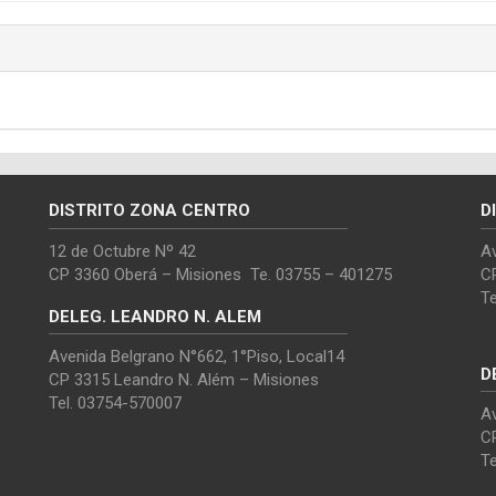
DISTRITO ZONA CENTRO
D
12 de Octubre Nº 42
Av
CP 3360 Oberá – Misiones Te. 03755 – 401275
C
T
DELEG. LEANDRO N. ALEM
Avenida Belgrano N°662, 1°Piso, Local14
D
CP 3315 Leandro N. Além – Misiones
Tel. 03754-570007
Av
C
T