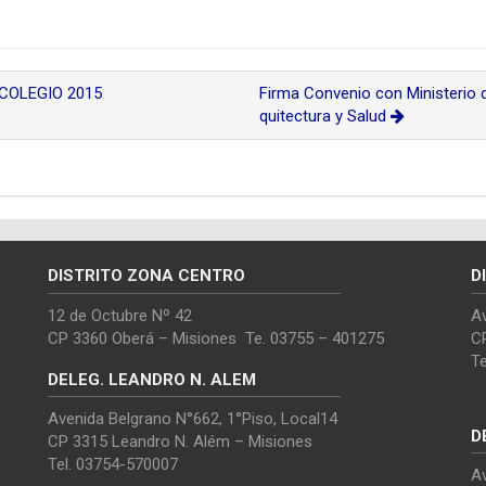
 COLEGIO 2015
Firma Convenio con Ministerio d
quitectura y Salud
DISTRITO ZONA CENTRO
D
12 de Octubre Nº 42
Av
CP 3360 Oberá – Misiones Te. 03755 – 401275
C
T
DELEG. LEANDRO N. ALEM
Avenida Belgrano N°662, 1°Piso, Local14
D
CP 3315 Leandro N. Além – Misiones
Tel. 03754-570007
Av