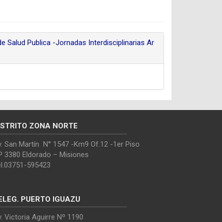
e Salud Publica -Jornadas Interdisciplinarias Ar
ISTRITO ZONA NORTE
. San Martín N° 1547 -Km9 Of.12 -1er Piso
P 3380 Eldorado – Misiones
el.03751-595423
ELEG. PUERTO IGUAZU
. Victoria Aguirre Nº 1190