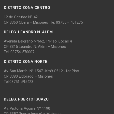
DISTRITO ZONA CENTRO
12 de Octubre Nº 42
CP 3360 Oberá – Misiones Te. 03755 – 401275
DELEG. LEANDRO N. ALEM
Avenida Belgrano N°662, 1°Piso, Local14
CP 3315 Leandro N. Além – Misiones
Tel. 03754-570007
DISTRITO ZONA NORTE
Av. San Martín N° 1547 -Km9 Of.12 -1er Piso
CP 3380 Eldorado – Misiones
Tel.03751-595423
DELEG. PUERTO IGUAZU
Av. Victoria Aguirre Nº 1190
CP 3357 Puerto Iguazú – Misiones