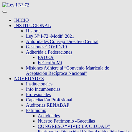
INICIO
INSTITUCIONAL
Historia
Ley Nº I-72 -Modif. 2021
Autoridades Consejo Directivo Central
Gestiones COVID-19
Adherida a Federaciones
FADEA
FeCcoProMi
Misiones Adhiere al “Convenio Matrícula de
Aceptación Recíproca Nacional”
NOVEDADES
Institucionales
Info Incumbencias
Profesionales
Capacitación Profesional
Auditorias RENABAP
Patrimonio
Actividades
Nuestro Patrimonio -Gacetillas
CONGRESO “VIVIR LA CIUDAD”
Patrimonio, Diversidad Cultural e Identidad en la