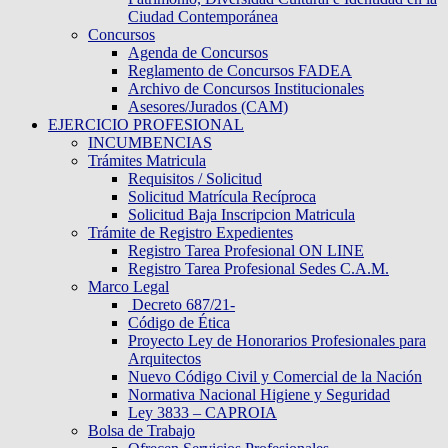
Ciudad Contemporánea
Concursos
Agenda de Concursos
Reglamento de Concursos FADEA
Archivo de Concursos Institucionales
Asesores/Jurados (CAM)
EJERCICIO PROFESIONAL
INCUMBENCIAS
Trámites Matricula
Requisitos / Solicitud
Solicitud Matrícula Recíproca
Solicitud Baja Inscripcion Matricula
Trámite de Registro Expedientes
Registro Tarea Profesional ON LINE
Registro Tarea Profesional Sedes C.A.M.
Marco Legal
Decreto 687/21-
Código de Ética
Proyecto Ley de Honorarios Profesionales para
Arquitectos
Nuevo Código Civil y Comercial de la Nación
Normativa Nacional Higiene y Seguridad
Ley 3833 – CAPROIA
Bolsa de Trabajo