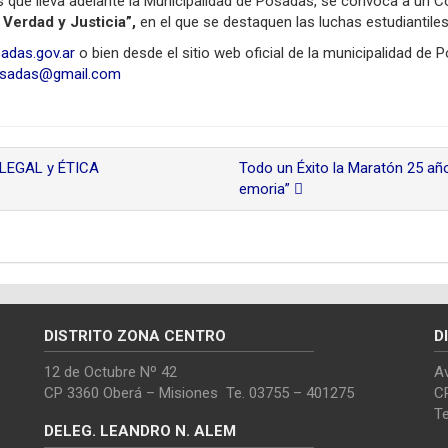
 que lleva adelante la Municipalidad de Posadas, se convoca a un C
 Verdad y Justicia”,
en el que se destaquen las luchas estudiantile
das.gov.ar
o bien desde el sitio web oficial de la municipalidad de
sadas@gmail.com
LEGAL y ÉTICA
Todo un Éxito la Maratón 25 año
emoria”
DISTRITO ZONA CENTRO
D
12 de Octubre Nº 42
Av
CP 3360 Oberá – Misiones Te. 03755 – 401275
C
T
DELEG. LEANDRO N. ALEM