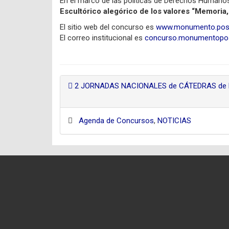
En el marco de las políticas de Derechos Humanos
Escultórico alegórico de los valores “Memoria,
El sitio web del concurso es
www.monumento.posa
El correo institucional es
concurso.monumentopo
2 JORNADAS NACIONALES de CÁTEDRAS de 
Agenda de Concursos
,
NOTICIAS