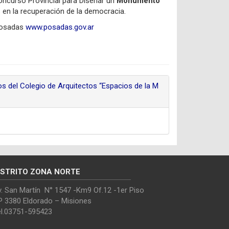
oncurso Provincial para Diseñar un
Monumento
s en la recuperación de la democracia.
 Posadas
www.posadas.gov.ar
s del Colegio de Arquitectos “Espacios de la M
ISTRITO ZONA NORTE
. San Martín N° 1547 -Km9 Of.12 -1er Piso
P 3380 Eldorado – Misiones
el.03751-595423