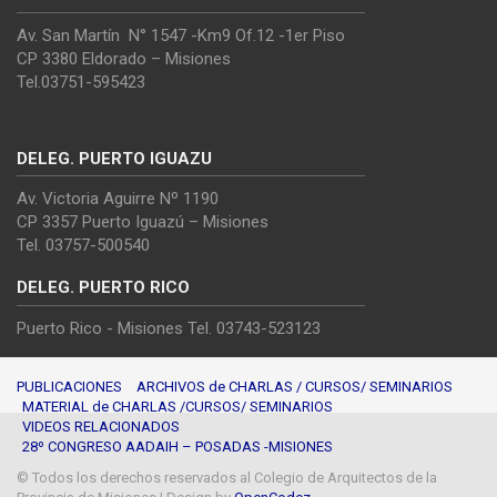
Av. San Martín N° 1547 -Km9 Of.12 -1er Piso
CP 3380 Eldorado – Misiones
Tel.03751-595423
DELEG. PUERTO IGUAZU
Av. Victoria Aguirre Nº 1190
CP 3357 Puerto Iguazú – Misiones
Tel. 03757-500540
DELEG. PUERTO RICO
Puerto Rico - Misiones Tel. 03743-523123
PUBLICACIONES
ARCHIVOS de CHARLAS / CURSOS/ SEMINARIOS
MATERIAL de CHARLAS /CURSOS/ SEMINARIOS
VIDEOS RELACIONADOS
28º CONGRESO AADAIH – POSADAS -MISIONES
© Todos los derechos reservados al Colegio de Arquitectos de la