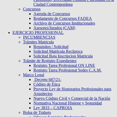
Ciudad Contemporánea
Concursos
Agenda de Concursos
Reglamento de Concursos FADEA
Archivo de Concursos Institucionales
Asesores/Jurados (CAM)
EJERCICIO PROFESIONAL
INCUMBENCIAS
Trámites Matricula
Requisitos / Solicitud
Solicitud Matrícula Recíproca
Solicitud Baja Inscripcion Matricula
Trámite de Registro Expedientes
Registro Tarea Profesional ON LINE
Registro Tarea Profesional Sedes C.A.M.
Marco Legal
Decreto 687/21-
Código de Ética
Proyecto Ley de Honorarios Profesionales para
Arquitectos
Nuevo Código Civil y Comercial de la Nación
Normativa Nacional Higiene y Seguridad
Ley 3833 – CAPROIA
Bolsa de Trabajo