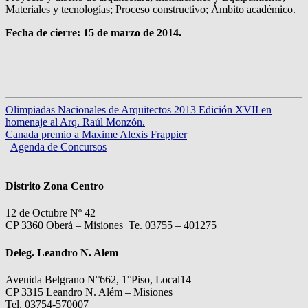
Materiales y tecnologías; Proceso constructivo; Ámbito académico.
Fecha de cierre: 15 de marzo de 2014.
Olimpiadas Nacionales de Arquitectos 2013 Edición XVII en
homenaje al Arq. Raúl Monzón.
Canada premio a Maxime Alexis Frappier
Agenda de Concursos
Distrito Zona Centro
12 de Octubre Nº 42
CP 3360 Oberá – Misiones Te. 03755 – 401275
Deleg. Leandro N. Alem
Avenida Belgrano N°662, 1°Piso, Local14
CP 3315 Leandro N. Além – Misiones
Tel. 03754-570007