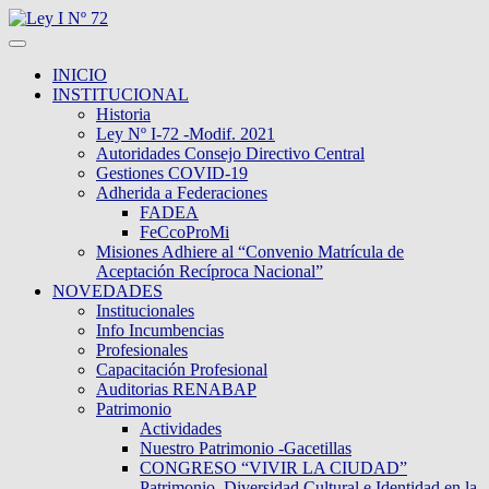
INICIO
INSTITUCIONAL
Historia
Ley Nº I-72 -Modif. 2021
Autoridades Consejo Directivo Central
Gestiones COVID-19
Adherida a Federaciones
FADEA
FeCcoProMi
Misiones Adhiere al “Convenio Matrícula de
Aceptación Recíproca Nacional”
NOVEDADES
Institucionales
Info Incumbencias
Profesionales
Capacitación Profesional
Auditorias RENABAP
Patrimonio
Actividades
Nuestro Patrimonio -Gacetillas
CONGRESO “VIVIR LA CIUDAD”
Patrimonio, Diversidad Cultural e Identidad en la