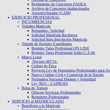
Reglamento de Concursos FADEA
Archivo de Concursos Institucionales
Asesores/Jurados (CAM)
EJERCICIO PROFESIONAL
INCUMBENCIAS
Trámites Matricula
Requisitos / Solicitud
Solicitud Matrícula Recíproca
Solicitud Baja Inscripcion Matricula
Trámite de Registro Expedientes
Registro Tarea Profesional ON LINE
Registro Tarea Profesional Sedes C.A.M.
Marco Legal
Decreto 687/21-
Código de Ética
Proyecto Ley de Honorarios Profesionales para Ar
Nuevo Código Civil y Comercial de la Nación
Normativa Nacional Higiene y Seguridad
Ley 3833 – CAPROIA
Bolsa de Trabajo
Ofrecen Servicios Profesionales
Requieren Profesionales
SERVICIO al MATRICULADO
Beneficios a la Matricula