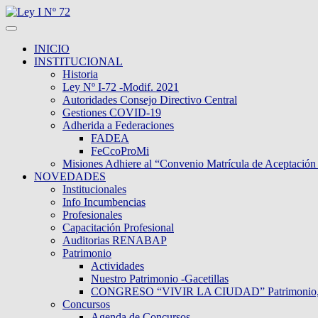
INICIO
INSTITUCIONAL
Historia
Ley Nº I-72 -Modif. 2021
Autoridades Consejo Directivo Central
Gestiones COVID-19
Adherida a Federaciones
FADEA
FeCcoProMi
Misiones Adhiere al “Convenio Matrícula de Aceptación
NOVEDADES
Institucionales
Info Incumbencias
Profesionales
Capacitación Profesional
Auditorias RENABAP
Patrimonio
Actividades
Nuestro Patrimonio -Gacetillas
CONGRESO “VIVIR LA CIUDAD” Patrimonio, Dive
Concursos
Agenda de Concursos