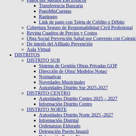
Pagos por Medios Electronicos
Transferencia Bancaria
PagoMisCuentas
Rapipago
Link de pago con Tajeta de Crédito o Débito
Cobertura Seguro de Responsabilidad Civil Profesional
Revista Cuadros de Precios y Costos
Obra Social Prevención Salud por Convenio con Colegi
De interés del Afiliado Prevención
Aula Virtual
DISTRITOS
DISTRITO SUR
Sistema de Gestión Obras Privadas GOP
Dirección de Obra/ Modelos Notas/
Normativas
Novedades Municipales
Autoridades Distrito Sur 2025-2027
DISTRITO CENTRO
Autoridades Distrito Centro 2025 – 2027
Información Distrito Centro
DISTRITO NORTE
Autoridades Distrito Norte 2025 -2027
Información Distrital
Ordenanzas Eldorado
Delegación Puerto Iguazú