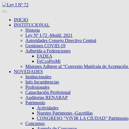
INICIO
INSTITUCIONAL
Historia
Ley Nº I-72 -Modif. 2021
Autoridades Consejo Directivo Central
Gestiones COVID-19
Adherida a Federaciones
FADEA
FeCcoProMi
Misiones Adhiere al “Convenio Matrícula de Aceptación
NOVEDADES
Institucionales
Info Incumbencias
Profesionales
Capacitación Profesional
Auditorias RENABAP
Patrimonio
Actividades
Nuestro Patrimonio -Gacetillas
CONGRESO “VIVIR LA CIUDAD” Patrimonio, Dive
Concursos
Agenda de Concursos