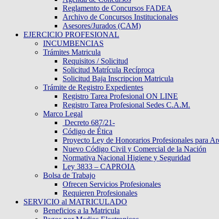
Reglamento de Concursos FADEA
Archivo de Concursos Institucionales
Asesores/Jurados (CAM)
EJERCICIO PROFESIONAL
INCUMBENCIAS
Trámites Matricula
Requisitos / Solicitud
Solicitud Matrícula Recíproca
Solicitud Baja Inscripcion Matricula
Trámite de Registro Expedientes
Registro Tarea Profesional ON LINE
Registro Tarea Profesional Sedes C.A.M.
Marco Legal
Decreto 687/21-
Código de Ética
Proyecto Ley de Honorarios Profesionales para Ar
Nuevo Código Civil y Comercial de la Nación
Normativa Nacional Higiene y Seguridad
Ley 3833 – CAPROIA
Bolsa de Trabajo
Ofrecen Servicios Profesionales
Requieren Profesionales
SERVICIO al MATRICULADO
Beneficios a la Matricula