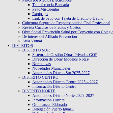
Pagos por Medios Electronicos
Transferencia Bancaria
PagoMisCuentas
Rapipago
Link de pago con Tajeta de Crédito o Débito
Cobertura Seguro de Responsabilidad Civil Profesional
Revista Cuadros de Precios y Costos
Obra Social Prevención Salud por Convenio con Colegi
De interés del Afiliado Prevención
Aula Virtual
DISTRITOS
DISTRITO SUR
Sistema de Gestión Obras Privadas GOP
Dirección de Obra/ Modelos Notas/
Normativas
Novedades Municipales
Autoridades Distrito Sur 2025-2027
DISTRITO CENTRO
Autoridades Distrito Centro 2025 – 2027
Información Distrito Centro
DISTRITO NORTE
Autoridades Distrito Norte 2025 -2027
Información Distrital
Ordenanzas Eldorado
Delegación Puerto Iguazú