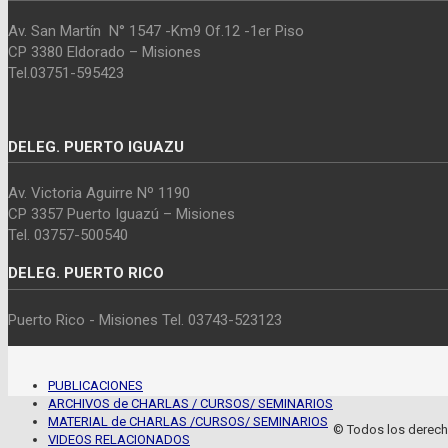
Av. San Martín N° 1547 -Km9 Of.12 -1er Piso
CP 3380 Eldorado – Misiones
Tel.03751-595423
DELEG. PUERTO IGUAZU
Av. Victoria Aguirre Nº 1190
CP 3357 Puerto Iguazú – Misiones
Tel. 03757-500540
DELEG. PUERTO RICO
Puerto Rico - Misiones Tel. 03743-523123
PUBLICACIONES
ARCHIVOS de CHARLAS / CURSOS/ SEMINARIOS
MATERIAL de CHARLAS /CURSOS/ SEMINARIOS
© Todos los derecho
VIDEOS RELACIONADOS