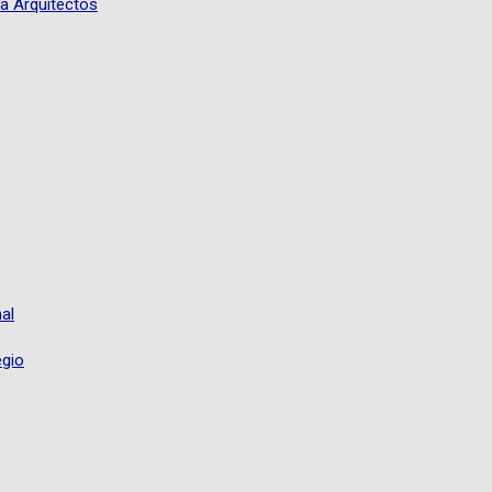
a Arquitectos
al
egio