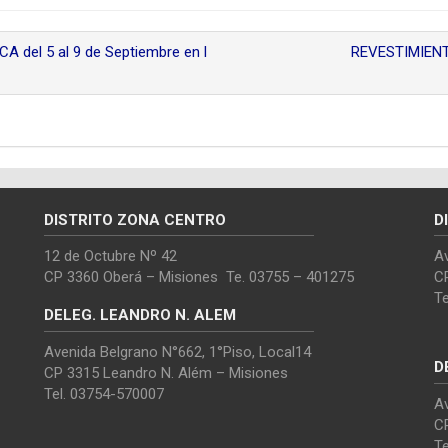
el 5 al 9 de Septiembre en l
REVESTIMIEN
DISTRITO ZONA CENTRO
D
12 de Octubre Nº 42
Av
CP 3360 Oberá – Misiones Te. 03755 – 401275
C
T
DELEG. LEANDRO N. ALEM
Avenida Belgrano N°662, 1°Piso, Local14
D
CP 3315 Leandro N. Além – Misiones
Tel. 03754-570007
Av
C
T