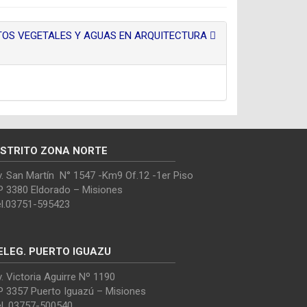
TOS VEGETALES Y AGUAS EN ARQUITECTURA
ISTRITO ZONA NORTE
. San Martín N° 1547 -Km9 Of.12 -1er Piso
P 3380 Eldorado – Misiones
el.03751-595423
ELEG. PUERTO IGUAZU
. Victoria Aguirre Nº 1190
P 3357 Puerto Iguazú – Misiones
el. 03757-500540