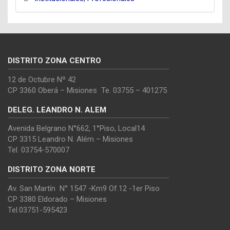
DISTRITO ZONA CENTRO
12 de Octubre Nº 42
CP 3360 Oberá – Misiones Te. 03755 – 401275
DELEG. LEANDRO N. ALEM
Avenida Belgrano N°662, 1°Piso, Local14
CP 3315 Leandro N. Além – Misiones
Tel. 03754-570007
DISTRITO ZONA NORTE
Av. San Martín N° 1547 -Km9 Of.12 -1er Piso
CP 3380 Eldorado – Misiones
Tel.03751-595423