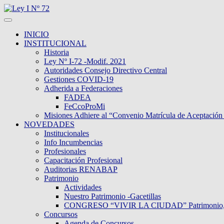
INICIO
INSTITUCIONAL
Historia
Ley Nº I-72 -Modif. 2021
Autoridades Consejo Directivo Central
Gestiones COVID-19
Adherida a Federaciones
FADEA
FeCcoProMi
Misiones Adhiere al “Convenio Matrícula de Aceptación
NOVEDADES
Institucionales
Info Incumbencias
Profesionales
Capacitación Profesional
Auditorias RENABAP
Patrimonio
Actividades
Nuestro Patrimonio -Gacetillas
CONGRESO “VIVIR LA CIUDAD” Patrimonio, Dive
Concursos
Agenda de Concursos