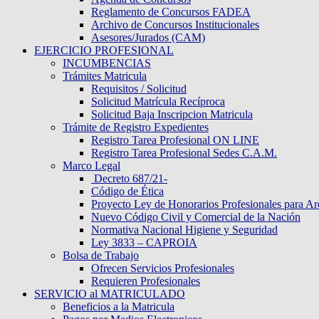
Reglamento de Concursos FADEA
Archivo de Concursos Institucionales
Asesores/Jurados (CAM)
EJERCICIO PROFESIONAL
INCUMBENCIAS
Trámites Matricula
Requisitos / Solicitud
Solicitud Matrícula Recíproca
Solicitud Baja Inscripcion Matricula
Trámite de Registro Expedientes
Registro Tarea Profesional ON LINE
Registro Tarea Profesional Sedes C.A.M.
Marco Legal
Decreto 687/21-
Código de Ética
Proyecto Ley de Honorarios Profesionales para Ar
Nuevo Código Civil y Comercial de la Nación
Normativa Nacional Higiene y Seguridad
Ley 3833 – CAPROIA
Bolsa de Trabajo
Ofrecen Servicios Profesionales
Requieren Profesionales
SERVICIO al MATRICULADO
Beneficios a la Matricula