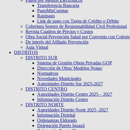
Pagos por Medios Electronicos
Transferencia Bancaria
PagoMisCuentas
Rapipago
Link de pago con Tajeta de Crédito o Débito
Cobertura Seguro de Responsabilidad Civil Profesional
Revista Cuadros de Precios y Costos
Obra Social Prevención Salud por Convenio con Colegi
De interés del Afiliado Prevención
Aula Virtual
DISTRITOS
DISTRITO SUR
Sistema de Gestión Obras Privadas GOP
Dirección de Obra/ Modelos Notas/
Normativas
Novedades Municipales
Autoridades Distrito Sur 2025-2027
DISTRITO CENTRO
Autoridades Distrito Centro 2025 – 2027
Información Distrito Centro
DISTRITO NORTE
Autoridades Distrito Norte 2025 -2027
Información Distrital
Ordenanzas Eldorado
Delegación Puerto Iguazú