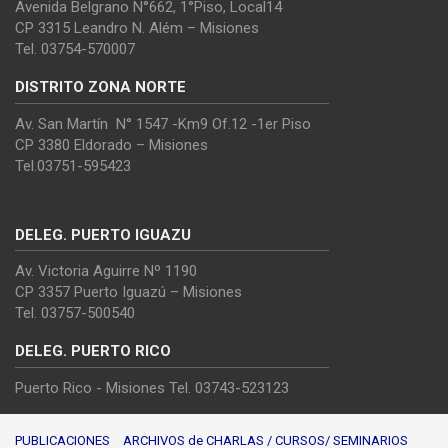
Avenida Belgrano N°662, 1°Piso, Local14
CP 3315 Leandro N. Além – Misiones
Tel. 03754-570007
DISTRITO ZONA NORTE
Av. San Martín N° 1547 -Km9 Of.12 -1er Piso
CP 3380 Eldorado – Misiones
Tel.03751-595423
DELEG. PUERTO IGUAZU
Av. Victoria Aguirre Nº 1190
CP 3357 Puerto Iguazú – Misiones
Tel. 03757-500540
DELEG. PUERTO RICO
Puerto Rico - Misiones Tel. 03743-523123
PUBLICACIONES
ARCHIVOS de CHARLAS / CURSOS/ SEMINARIOS