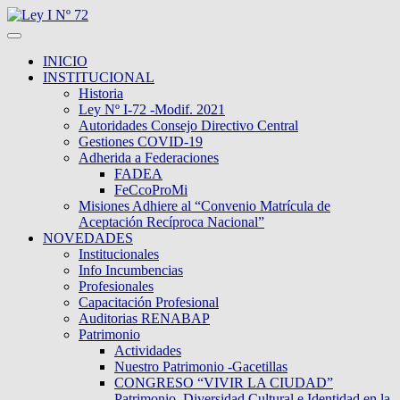
INICIO
INSTITUCIONAL
Historia
Ley Nº I-72 -Modif. 2021
Autoridades Consejo Directivo Central
Gestiones COVID-19
Adherida a Federaciones
FADEA
FeCcoProMi
Misiones Adhiere al “Convenio Matrícula de
Aceptación Recíproca Nacional”
NOVEDADES
Institucionales
Info Incumbencias
Profesionales
Capacitación Profesional
Auditorias RENABAP
Patrimonio
Actividades
Nuestro Patrimonio -Gacetillas
CONGRESO “VIVIR LA CIUDAD”
Patrimonio, Diversidad Cultural e Identidad en la