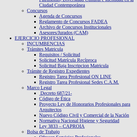
Ciudad Contemporánea
Concursos
Agenda de Concursos
Reglamento de Concursos FADEA
Archivo de Concursos Institucionales
Asesores/Jurados (CAM)
EJERCICIO PROFESIONAL
INCUMBENCIAS
Trámites Matricula
Requisitos / Solicitud
Solicitud Matrícula Recíproca
Solicitud Baja Inscripcion Matricula
Trámite de Registro Expedientes
Registro Tarea Profesional ON LINE
Registro Tarea Profesional Sedes C.A.M.
Marco Legal
Decreto 687/21-
Código de Ética
Proyecto Ley de Honorarios Profesionales para
Arquitectos
Nuevo Código Civil y Comercial de la Nación
Normativa Nacional Higiene y Seguridad
Ley 3833 – CAPROIA
Bolsa de Trabajo