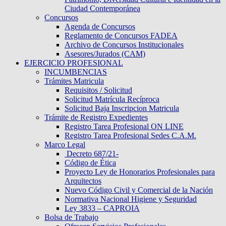
Ciudad Contemporánea
Concursos
Agenda de Concursos
Reglamento de Concursos FADEA
Archivo de Concursos Institucionales
Asesores/Jurados (CAM)
EJERCICIO PROFESIONAL
INCUMBENCIAS
Trámites Matricula
Requisitos / Solicitud
Solicitud Matrícula Recíproca
Solicitud Baja Inscripcion Matricula
Trámite de Registro Expedientes
Registro Tarea Profesional ON LINE
Registro Tarea Profesional Sedes C.A.M.
Marco Legal
Decreto 687/21-
Código de Ética
Proyecto Ley de Honorarios Profesionales para
Arquitectos
Nuevo Código Civil y Comercial de la Nación
Normativa Nacional Higiene y Seguridad
Ley 3833 – CAPROIA
Bolsa de Trabajo