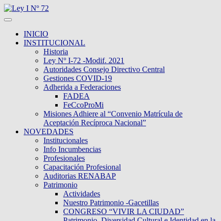
INICIO
INSTITUCIONAL
Historia
Ley Nº I-72 -Modif. 2021
Autoridades Consejo Directivo Central
Gestiones COVID-19
Adherida a Federaciones
FADEA
FeCcoProMi
Misiones Adhiere al “Convenio Matrícula de
Aceptación Recíproca Nacional”
NOVEDADES
Institucionales
Info Incumbencias
Profesionales
Capacitación Profesional
Auditorias RENABAP
Patrimonio
Actividades
Nuestro Patrimonio -Gacetillas
CONGRESO “VIVIR LA CIUDAD”
Patrimonio, Diversidad Cultural e Identidad en la