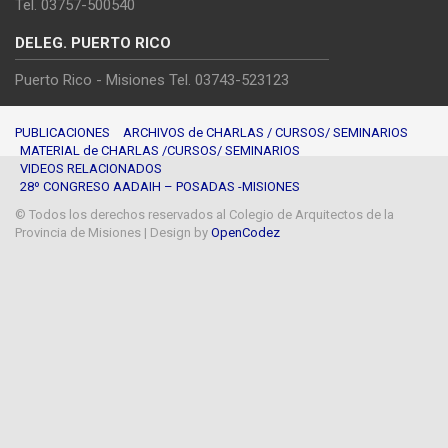
Tel. 03757-500540
DELEG. PUERTO RICO
Puerto Rico - Misiones Tel. 03743-523123
PUBLICACIONES
ARCHIVOS de CHARLAS / CURSOS/ SEMINARIOS
MATERIAL de CHARLAS /CURSOS/ SEMINARIOS
VIDEOS RELACIONADOS
28º CONGRESO AADAIH – POSADAS -MISIONES
© Todos los derechos reservados al Colegio de Arquitectos de la
Provincia de Misiones
| Design by
OpenCodez