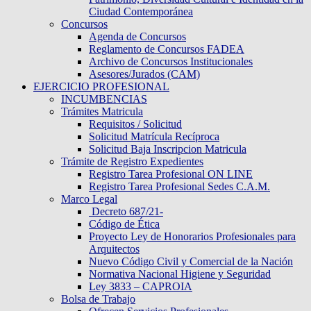
Ciudad Contemporánea
Concursos
Agenda de Concursos
Reglamento de Concursos FADEA
Archivo de Concursos Institucionales
Asesores/Jurados (CAM)
EJERCICIO PROFESIONAL
INCUMBENCIAS
Trámites Matricula
Requisitos / Solicitud
Solicitud Matrícula Recíproca
Solicitud Baja Inscripcion Matricula
Trámite de Registro Expedientes
Registro Tarea Profesional ON LINE
Registro Tarea Profesional Sedes C.A.M.
Marco Legal
Decreto 687/21-
Código de Ética
Proyecto Ley de Honorarios Profesionales para
Arquitectos
Nuevo Código Civil y Comercial de la Nación
Normativa Nacional Higiene y Seguridad
Ley 3833 – CAPROIA
Bolsa de Trabajo