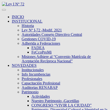
INICIO
INSTITUCIONAL
Historia
Ley Nº I-72 -Modif. 2021
Autoridades Consejo Directivo Central
Gestiones COVID-19
Adherida a Federaciones
FADEA
FeCcoProMi
Misiones Adhiere al “Convenio Matrícula de
Aceptación Recíproca Nacional”
NOVEDADES
Institucionales
Info Incumbencias
Profesionales
Capacitación Profesional
Auditorias RENABAP
Patrimonio
Actividades
Nuestro Patrimonio -Gacetillas
CONGRESO “VIVIR LA CIUDAD”
Patrimonio, Diversidad Cultural e Identidad en la