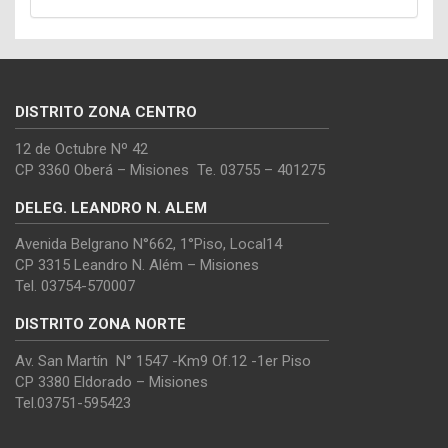
DISTRITO ZONA CENTRO
12 de Octubre Nº 42
CP 3360 Oberá – Misiones Te. 03755 – 401275
DELEG. LEANDRO N. ALEM
Avenida Belgrano N°662, 1°Piso, Local14
CP 3315 Leandro N. Além – Misiones
Tel. 03754-570007
DISTRITO ZONA NORTE
Av. San Martín N° 1547 -Km9 Of.12 -1er Piso
CP 3380 Eldorado – Misiones
Tel.03751-595423