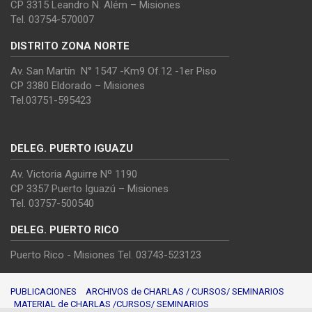
CP 3315 Leandro N. Além – Misiones
Tel. 03754-570007
DISTRITO ZONA NORTE
Av. San Martín N° 1547 -Km9 Of.12 -1er Piso
CP 3380 Eldorado – Misiones
Tel.03751-595423
DELEG. PUERTO IGUAZU
Av. Victoria Aguirre Nº 1190
CP 3357 Puerto Iguazú – Misiones
Tel. 03757-500540
DELEG. PUERTO RICO
Puerto Rico - Misiones Tel. 03743-523123
PUBLICACIONES
ARCHIVOS de CHARLAS / CURSOS/ SEMINARIOS
MATERIAL de CHARLAS /CURSOS/ SEMINARIOS