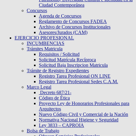
Ciudad Contemporánea
Concursos
Agenda de Concursos
Reglamento de Concursos FADEA
Archivo de Concursos Institucionales
Asesores/Jurados (CAM)
EJERCICIO PROFESIONAL
INCUMBENCIAS
Trámites Matricula
Requisitos / Solicitud
Solicitud Matrícula Recíproca
Solicitud Baja Inscripcion Matricula
Trámite de Registro Expedientes
Registro Tarea Profesional ON LINE
Registro Tarea Profesional Sedes C.A.M.
Marco Legal
Decreto 687/21-
Código de Ética
Proyecto Ley de Honorarios Profesionales para
Arquitectos
Nuevo Código Civil y Comercial de la Nación
Normativa Nacional Higiene y Seguridad
Ley 3833 – CAPROIA
Bolsa de Trabajo