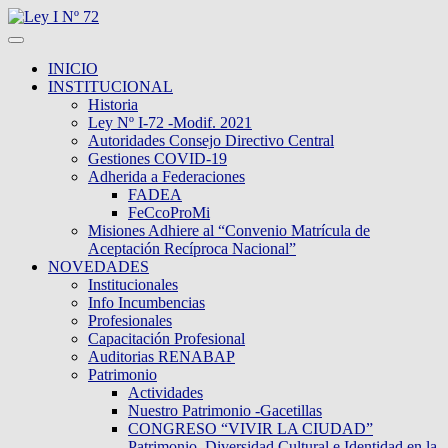
INICIO
INSTITUCIONAL
Historia
Ley Nº I-72 -Modif. 2021
Autoridades Consejo Directivo Central
Gestiones COVID-19
Adherida a Federaciones
FADEA
FeCcoProMi
Misiones Adhiere al “Convenio Matrícula de
Aceptación Recíproca Nacional”
NOVEDADES
Institucionales
Info Incumbencias
Profesionales
Capacitación Profesional
Auditorias RENABAP
Patrimonio
Actividades
Nuestro Patrimonio -Gacetillas
CONGRESO “VIVIR LA CIUDAD”
Patrimonio, Diversidad Cultural e Identidad en la