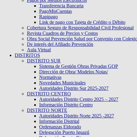
Pagos por Medios Electronicos
Transferencia Bancaria
PagoMisCuentas
Rapipago
Link de pago con Tajeta de Crédito o Débito
Cobertura Seguro de Responsabilidad Civil Profesional
Revista Cuadros de Precios y Costos
Obra Social Prevención Salud por Convenio con Colegi
De interés del Afiliado Prevención
Aula Virtual
DISTRITOS
DISTRITO SUR
Sistema de Gestión Obras Privadas GOP
Dirección de Obra/ Modelos Notas/
Normativas
Novedades Municipales
Autoridades Distrito Sur 2025-2027
DISTRITO CENTRO
Autoridades Distrito Centro 2025 – 2027
Información Distrito Centro
DISTRITO NORTE
Autoridades Distrito Norte 2025 -2027
Información Distrital
Ordenanzas Eldorado
Delegación Puerto Iguazú