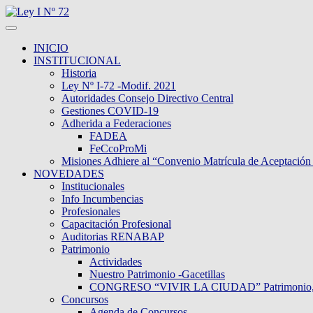
INICIO
INSTITUCIONAL
Historia
Ley Nº I-72 -Modif. 2021
Autoridades Consejo Directivo Central
Gestiones COVID-19
Adherida a Federaciones
FADEA
FeCcoProMi
Misiones Adhiere al “Convenio Matrícula de Aceptación
NOVEDADES
Institucionales
Info Incumbencias
Profesionales
Capacitación Profesional
Auditorias RENABAP
Patrimonio
Actividades
Nuestro Patrimonio -Gacetillas
CONGRESO “VIVIR LA CIUDAD” Patrimonio, Dive
Concursos
Agenda de Concursos