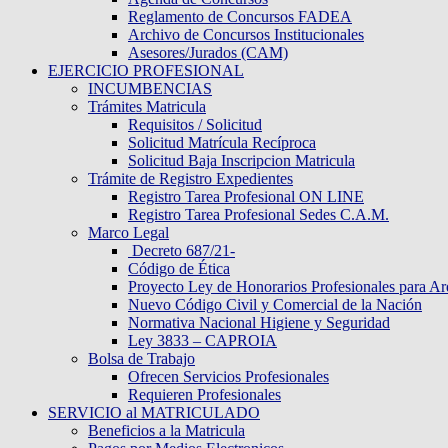
Reglamento de Concursos FADEA
Archivo de Concursos Institucionales
Asesores/Jurados (CAM)
EJERCICIO PROFESIONAL
INCUMBENCIAS
Trámites Matricula
Requisitos / Solicitud
Solicitud Matrícula Recíproca
Solicitud Baja Inscripcion Matricula
Trámite de Registro Expedientes
Registro Tarea Profesional ON LINE
Registro Tarea Profesional Sedes C.A.M.
Marco Legal
Decreto 687/21-
Código de Ética
Proyecto Ley de Honorarios Profesionales para Ar
Nuevo Código Civil y Comercial de la Nación
Normativa Nacional Higiene y Seguridad
Ley 3833 – CAPROIA
Bolsa de Trabajo
Ofrecen Servicios Profesionales
Requieren Profesionales
SERVICIO al MATRICULADO
Beneficios a la Matricula