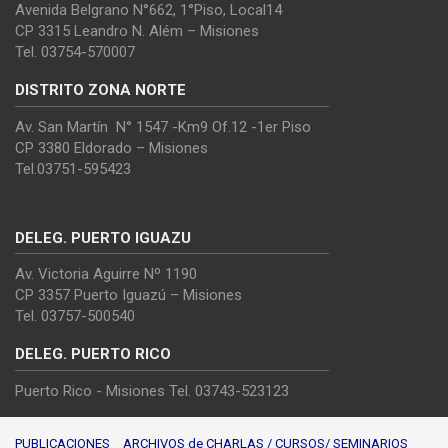
Avenida Belgrano N°662, 1°Piso, Local14
CP 3315 Leandro N. Além – Misiones
Tel. 03754-570007
DISTRITO ZONA NORTE
Av. San Martín N° 1547 -Km9 Of.12 -1er Piso
CP 3380 Eldorado – Misiones
Tel.03751-595423
DELEG. PUERTO IGUAZU
Av. Victoria Aguirre Nº 1190
CP 3357 Puerto Iguazú – Misiones
Tel. 03757-500540
DELEG. PUERTO RICO
Puerto Rico - Misiones Tel. 03743-523123
PUBLICACIONES
ARCHIVOS de CHARLAS / CURSOS/ SEMINARIOS