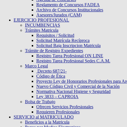
Reglamento de Concursos FADEA
Archivo de Concursos Institucionales
Asesores/Jurados (CAM)
EJERCICIO PROFESIONAL
INCUMBENCIAS
Trámites Matricula
Requisitos / Solicitud
Solicitud Matrícula Recíproca
Solicitud Baja Inscripcion Matricula
Trámite de Registro Expedientes
Registro Tarea Profesional ON LINE
Registro Tarea Profesional Sedes C.A.M.
Marco Legal
Decreto 687/21-
Código de Ética
Proyecto Ley de Honorarios Profesionales para Ar
Nuevo Código Civil y Comercial de la Nación
Normativa Nacional Higiene y Seguridad
Ley 3833 – CAPROIA
Bolsa de Trabajo
Ofrecen Servicios Profesionales
Requieren Profesionales
SERVICIO al MATRICULADO
Beneficios a la Matricula