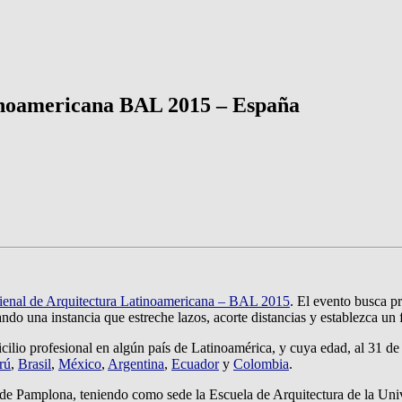
tinoamericana BAL 2015 – España
Bienal de Arquitectura Latinoamericana – BAL 2015
. El evento busca pr
ando una instancia que estreche lazos, acorte distancias y establezca un
cilio profesional en algún país de Latinoamérica, y cuya edad, al 31 de
rú
,
Brasil
,
México
,
Argentina
,
Ecuador
y
Colombia
.
ad de Pamplona, teniendo como sede la Escuela de Arquitectura de la Un