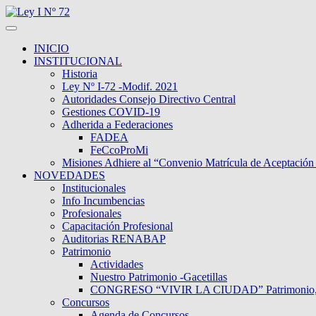
INICIO
INSTITUCIONAL
Historia
Ley Nº I-72 -Modif. 2021
Autoridades Consejo Directivo Central
Gestiones COVID-19
Adherida a Federaciones
FADEA
FeCcoProMi
Misiones Adhiere al “Convenio Matrícula de Aceptación
NOVEDADES
Institucionales
Info Incumbencias
Profesionales
Capacitación Profesional
Auditorias RENABAP
Patrimonio
Actividades
Nuestro Patrimonio -Gacetillas
CONGRESO “VIVIR LA CIUDAD” Patrimonio, Dive
Concursos
Agenda de Concursos