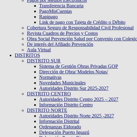
Pagos por Medios Electronicos
Transferencia Bancaria
PagoMisCuentas
Rapipago
Link de pago con Tajeta de Crédito o Débito
Cobertura Seguro de Responsabilidad Civil Profesional
Revista Cuadros de Precios y Costos
Obra Social Prevención Salud por Convenio con Colegi
De interés del Afiliado Prevención
Aula Virtual
DISTRITOS
DISTRITO SUR
Sistema de Gestión Obras Privadas GOP
Dirección de Obra/ Modelos Notas/
Normativas
Novedades Municipales
Autoridades Distrito Sur 2025-2027
DISTRITO CENTRO
Autoridades Distrito Centro 2025 – 2027
Información Distrito Centro
DISTRITO NORTE
Autoridades Distrito Norte 2025 -2027
Información Distrital
Ordenanzas Eldorado
Delegación Puerto Iguazú