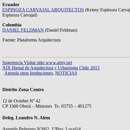
Ecuador
ESPINOZA CARVAJAL ARQUITECTOS
(Kenny Espinoza Carvaja
Espinoza Carvajal)
Colombia
DANIEL FELDMAN
(Daniel Feldman)
Fuente: Plataforma Arquitectura
Sugerencia Visitar sitio www.artsy.net
XIX Bienal de Arquitectura y Urbanismo Chile 2015
Agenda otras Instituciones
,
NOTICIAS
Distrito Zona Centro
12 de Octubre Nº 42
CP 3360 Oberá – Misiones Te. 03755 – 401275
Deleg. Leandro N. Alem
Avenida Belgrano N°662, 1°Piso, Local14