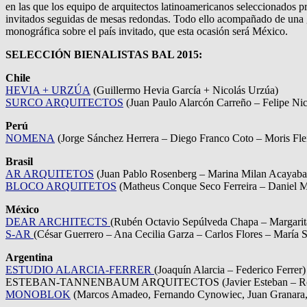
en las que los equipo de arquitectos latinoamericanos seleccionados 
invitados seguidas de mesas redondas. Todo ello acompañado de una gr
monográfica sobre el país invitado, que esta ocasión será México.
SELECCIÓN BIENALISTAS BAL 2015:
Chile
HEVIA + URZÚA
(Guillermo Hevia García + Nicolás Urzúa)
SURCO ARQUITECTOS
(Juan Paulo Alarcón Carreño – Felipe Nic
Perú
NOMENA
(Jorge Sánchez Herrera – Diego Franco Coto – Moris Fle
Brasil
AR ARQUITETOS
(Juan Pablo Rosenberg – Marina Milan Acayaba
BLOCO ARQUITETOS
(Matheus Conque Seco Ferreira – Daniel M
México
DEAR ARCHITECTS
(Rubén Octavio Sepúlveda Chapa – Margarita
S-AR
(César Guerrero – Ana Cecilia Garza – Carlos Flores – María S
Argentina
ESTUDIO ALARCIA-FERRER
(Joaquín Alarcia – Federico Ferrer)
ESTEBAN-TANNENBAUM ARQUITECTOS (Javier Esteban – Ro
MONOBLOK
(Marcos Amadeo, Fernando Cynowiec, Juan Granara, 