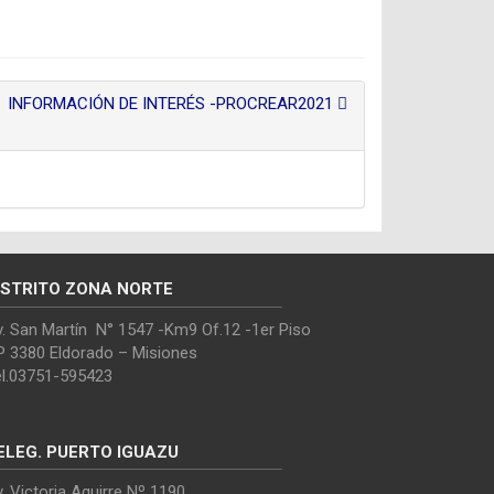
INFORMACIÓN DE INTERÉS -PROCREAR2021
ISTRITO ZONA NORTE
. San Martín N° 1547 -Km9 Of.12 -1er Piso
P 3380 Eldorado – Misiones
el.03751-595423
ELEG. PUERTO IGUAZU
. Victoria Aguirre Nº 1190