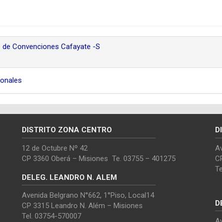
 de Convenciones Cafayate -S
ionales
DISTRITO ZONA CENTRO
D
12 de Octubre Nº 42
Av
CP 3360 Oberá – Misiones Te. 03755 – 401275
C
T
DELEG. LEANDRO N. ALEM
Avenida Belgrano N°662, 1°Piso, Local14
D
CP 3315 Leandro N. Além – Misiones
Tel. 03754-570007
Av