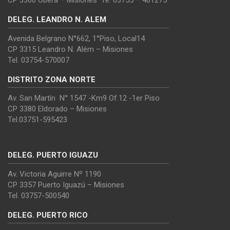
CP 3360 Oberá – Misiones Te. 03755 – 401275
DELEG. LEANDRO N. ALEM
Avenida Belgrano N°662, 1°Piso, Local14
CP 3315 Leandro N. Além – Misiones
Tel. 03754-570007
DISTRITO ZONA NORTE
Av. San Martín N° 1547 -Km9 Of.12 -1er Piso
CP 3380 Eldorado – Misiones
Tel.03751-595423
DELEG. PUERTO IGUAZU
Av. Victoria Aguirre Nº 1190
CP 3357 Puerto Iguazú – Misiones
Tel. 03757-500540
DELEG. PUERTO RICO