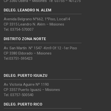
CP 3360 Oberá – Misiones Te. 03755 – 401275
DELEG. LEANDRO N. ALEM
Avenida Belgrano N°662, 1°Piso, Local14
CP 3315 Leandro N. Além – Misiones
Tel. 03754-570007
DISTRITO ZONA NORTE
Av. San Martín N° 1547 -Km9 Of.12 -1er Piso
CP 3380 Eldorado – Misiones
Tel.03751-595423
DELEG. PUERTO IGUAZU
Av. Victoria Aguirre Nº 1190
CP 3357 Puerto Iguazú – Misiones
Tel. 03757-500540
DELEG. PUERTO RICO