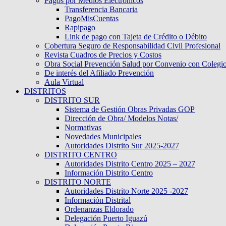
Pagos por Medios Electronicos
Transferencia Bancaria
PagoMisCuentas
Rapipago
Link de pago con Tajeta de Crédito o Débito
Cobertura Seguro de Responsabilidad Civil Profesional
Revista Cuadros de Precios y Costos
Obra Social Prevención Salud por Convenio con Colegi
De interés del Afiliado Prevención
Aula Virtual
DISTRITOS
DISTRITO SUR
Sistema de Gestión Obras Privadas GOP
Dirección de Obra/ Modelos Notas/
Normativas
Novedades Municipales
Autoridades Distrito Sur 2025-2027
DISTRITO CENTRO
Autoridades Distrito Centro 2025 – 2027
Información Distrito Centro
DISTRITO NORTE
Autoridades Distrito Norte 2025 -2027
Información Distrital
Ordenanzas Eldorado
Delegación Puerto Iguazú