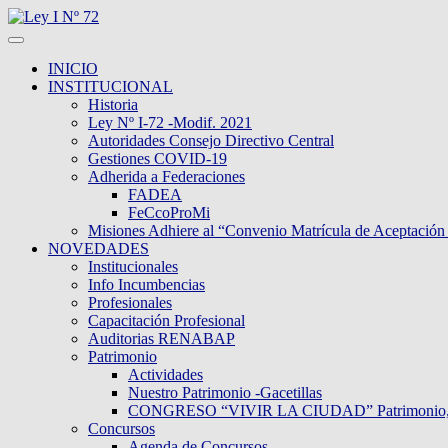
INICIO
INSTITUCIONAL
Historia
Ley Nº I-72 -Modif. 2021
Autoridades Consejo Directivo Central
Gestiones COVID-19
Adherida a Federaciones
FADEA
FeCcoProMi
Misiones Adhiere al “Convenio Matrícula de Aceptación
NOVEDADES
Institucionales
Info Incumbencias
Profesionales
Capacitación Profesional
Auditorias RENABAP
Patrimonio
Actividades
Nuestro Patrimonio -Gacetillas
CONGRESO “VIVIR LA CIUDAD” Patrimonio, Dive
Concursos
Agenda de Concursos