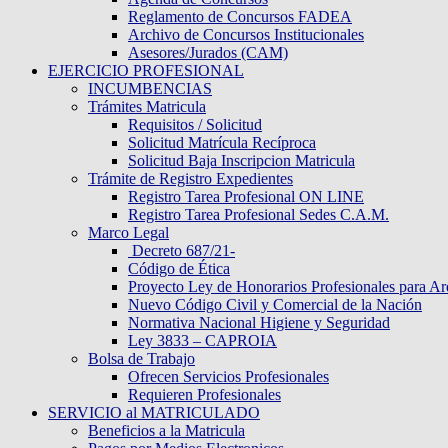
Reglamento de Concursos FADEA
Archivo de Concursos Institucionales
Asesores/Jurados (CAM)
EJERCICIO PROFESIONAL
INCUMBENCIAS
Trámites Matricula
Requisitos / Solicitud
Solicitud Matrícula Recíproca
Solicitud Baja Inscripcion Matricula
Trámite de Registro Expedientes
Registro Tarea Profesional ON LINE
Registro Tarea Profesional Sedes C.A.M.
Marco Legal
Decreto 687/21-
Código de Ética
Proyecto Ley de Honorarios Profesionales para Ar
Nuevo Código Civil y Comercial de la Nación
Normativa Nacional Higiene y Seguridad
Ley 3833 – CAPROIA
Bolsa de Trabajo
Ofrecen Servicios Profesionales
Requieren Profesionales
SERVICIO al MATRICULADO
Beneficios a la Matricula