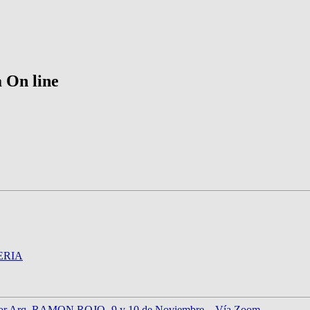
 On line
ERIA
positor Arq. RAMON ROJO -9 y 10 de Noviembre – Vía Zoom