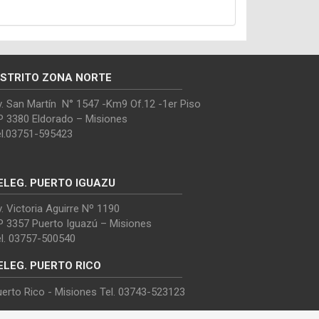
ISTRITO ZONA NORTE
. San Martín N° 1547 -Km9 Of.12 -1er Piso
P 3380 Eldorado – Misiones
el.03751-595423
ELEG. PUERTO IGUAZU
. Victoria Aguirre Nº 1190
P 3357 Puerto Iguazú – Misiones
el. 03757-500540
ELEG. PUERTO RICO
erto Rico - Misiones Tel. 03743-523123