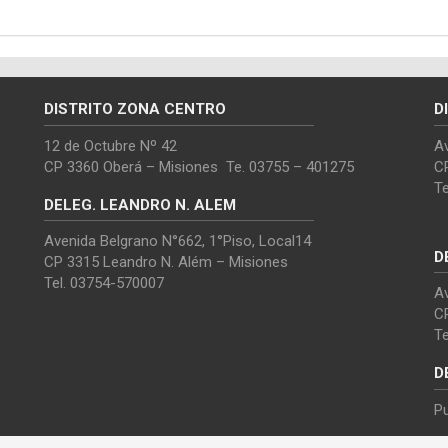
DISTRITO ZONA CENTRO
D
12 de Octubre Nº 42
Av
CP 3360 Oberá – Misiones Te. 03755 – 401275
C
T
DELEG. LEANDRO N. ALEM
Avenida Belgrano N°662, 1°Piso, Local14
D
CP 3315 Leandro N. Além – Misiones
Tel. 03754-570007
Av
C
T
D
Pu