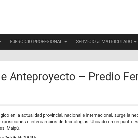
EJERCICIO PROFESIONAL
SERVICIO al MATRICULADO
e Anteproyecto – Predio Fe
ógico en la actualidad provincial, nacional e internacional, surge la
 exposiciones e intercambios de tecnologías. Ubicado en un punto e
es, Maipú.
om/?iuk9s6b2f94f6