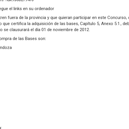
egue el links en su ordenador
en fuera de la provincia y que quieran participar en este Concurso,
bo que certifica la adquisi­ción de las bases, Capítulo 5, Anexo 5.1.,
so se clausurará el día 01 de noviembre de 2012.
compra de las Bases son:
endoza
a: