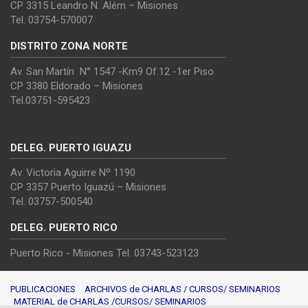
CP 3315 Leandro N. Além – Misiones
Tel. 03754-570007
DISTRITO ZONA NORTE
Av. San Martín N° 1547 -Km9 Of.12 -1er Piso
CP 3380 Eldorado – Misiones
Tel.03751-595423
DELEG. PUERTO IGUAZU
Av. Victoria Aguirre Nº 1190
CP 3357 Puerto Iguazú – Misiones
Tel. 03757-500540
DELEG. PUERTO RICO
Puerto Rico - Misiones Tel. 03743-523123
PUBLICACIONES
ARCHIVOS de CHARLAS / CURSOS/ SEMINARIOS
MATERIAL de CHARLAS /CURSOS/ SEMINARIOS