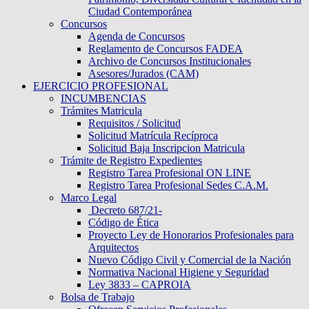
Ciudad Contemporánea
Concursos
Agenda de Concursos
Reglamento de Concursos FADEA
Archivo de Concursos Institucionales
Asesores/Jurados (CAM)
EJERCICIO PROFESIONAL
INCUMBENCIAS
Trámites Matricula
Requisitos / Solicitud
Solicitud Matrícula Recíproca
Solicitud Baja Inscripcion Matricula
Trámite de Registro Expedientes
Registro Tarea Profesional ON LINE
Registro Tarea Profesional Sedes C.A.M.
Marco Legal
Decreto 687/21-
Código de Ética
Proyecto Ley de Honorarios Profesionales para
Arquitectos
Nuevo Código Civil y Comercial de la Nación
Normativa Nacional Higiene y Seguridad
Ley 3833 – CAPROIA
Bolsa de Trabajo