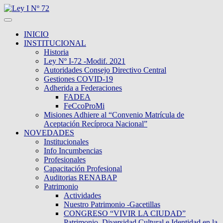
INICIO
INSTITUCIONAL
Historia
Ley Nº I-72 -Modif. 2021
Autoridades Consejo Directivo Central
Gestiones COVID-19
Adherida a Federaciones
FADEA
FeCcoProMi
Misiones Adhiere al “Convenio Matrícula de
Aceptación Recíproca Nacional”
NOVEDADES
Institucionales
Info Incumbencias
Profesionales
Capacitación Profesional
Auditorias RENABAP
Patrimonio
Actividades
Nuestro Patrimonio -Gacetillas
CONGRESO “VIVIR LA CIUDAD”
Patrimonio, Diversidad Cultural e Identidad en la