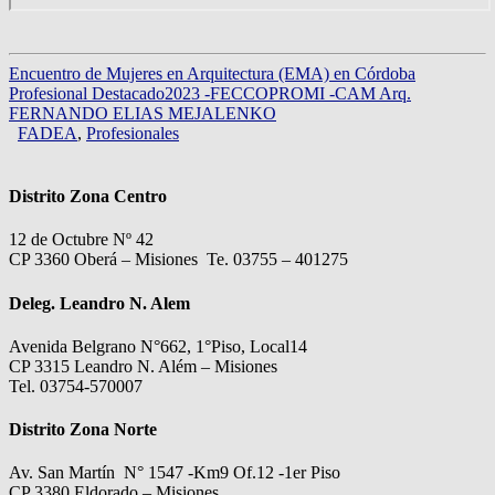
Encuentro de Mujeres en Arquitectura (EMA) en Córdoba
Profesional Destacado2023 -FECCOPROMI -CAM Arq.
FERNANDO ELIAS MEJALENKO
FADEA
,
Profesionales
Distrito Zona Centro
12 de Octubre Nº 42
CP 3360 Oberá – Misiones Te. 03755 – 401275
Deleg. Leandro N. Alem
Avenida Belgrano N°662, 1°Piso, Local14
CP 3315 Leandro N. Além – Misiones
Tel. 03754-570007
Distrito Zona Norte
Av. San Martín N° 1547 -Km9 Of.12 -1er Piso
CP 3380 Eldorado – Misiones