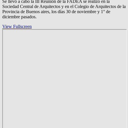
Se llevó a cabo la III Reunión de la FADEA se realizó en la
Sociedad Central de Arquitectos y en el Colegio de Arquitectos de la
Provincia de Buenos aires, los días 30 de noviembre y 1° de
diciembre pasados.
View Fullscreen
Saltar
al
contenido
del
PDF