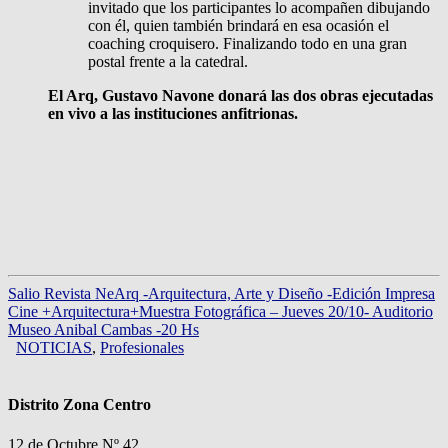
invitado que los participantes lo acompañen dibujando
con él, quien también brindará en esa ocasión el
coaching croquisero. Finalizando todo en una gran
postal frente a la catedral.
El Arq, Gustavo Navone donará las dos obras ejecutadas
en vivo a las instituciones anfitrionas.
Salio Revista NeArq -Arquitectura, Arte y Diseño -Edición Impresa
Cine +Arquitectura+Muestra Fotográfica – Jueves 20/10- Auditorio
Museo Anibal Cambas -20 Hs
NOTICIAS
,
Profesionales
Distrito Zona Centro
12 de Octubre Nº 42