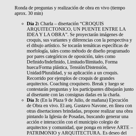
Ronda de preguntas y realización de obra en vivo (tiempo
aprox. 30 min)
Día 2:
Charla – disertación “CROQUIS
ARQUITECTONICO, UN PUENTE ENTRE LA
IDEA Y LA OBRA”. Se proyectarán imágenes de
croquis, sus variantes y diferencias con la perspectiva y
el dibujo artístico. Se tocarán temáticas específicas de
morfología, tales como método de diseño programado
por pares categóricos de oposición, tales como
Definido/Indefinido, Limitado/Ilimitado, Forma
hueca/Forma plástica, Tensión/Distensión,
Unidad/Pluralidad, y su aplicación a un croquis.
Recorrido por ejemplos de croquis de grandes
arquitectos. Coaching croquisero. Break y luego se
contestarán preguntas y los participantes dibujarán junto
al disertante con las consignas dadas en la charla.
Día 3:
(En la Plaza 9 de Julio, de mañana) Ejecución
de Obra en vivo. El arq. Gustavo Navone, en línea con
otras disertaciones brindadas, propone realizar una obra
pintando la Iglesia de Posadas, buscando generar una
acción e interacción con el municipio colegio de
arquitectos y comunidad, que ponga en relieve ARTE –
PATRIMONIO y ARQUITECTURA. Es deseo del