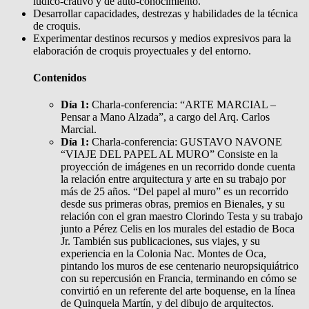
lúdico-crativo y de auto-conocimiento.
Desarrollar capacidades, destrezas y habilidades de la técnica
de croquis.
Experimentar destinos recursos y medios expresivos para la
elaboración de croquis proyectuales y del entorno.
Contenidos
Día 1:
Charla-conferencia: “ARTE MARCIAL –
Pensar a Mano Alzada”, a cargo del Arq. Carlos
Marcial.
Día 1:
Charla-conferencia: GUSTAVO NAVONE
“VIAJE DEL PAPEL AL MURO” Consiste en la
proyección de imágenes en un recorrido donde cuenta
la relación entre arquitectura y arte en su trabajo por
más de 25 años. “Del papel al muro” es un recorrido
desde sus primeras obras, premios en Bienales, y su
relación con el gran maestro Clorindo Testa y su trabajo
junto a Pérez Celis en los murales del estadio de Boca
Jr. También sus publicaciones, sus viajes, y su
experiencia en la Colonia Nac. Montes de Oca,
pintando los muros de ese centenario neuropsiquiátrico
con su repercusión en Francia, terminando en cómo se
convirtió en un referente del arte boquense, en la línea
de Quinquela Martín, y del dibujo de arquitectos.