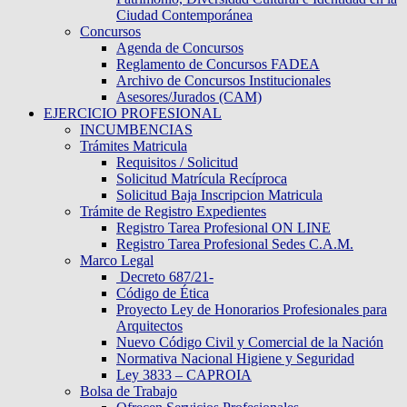
Ciudad Contemporánea
Concursos
Agenda de Concursos
Reglamento de Concursos FADEA
Archivo de Concursos Institucionales
Asesores/Jurados (CAM)
EJERCICIO PROFESIONAL
INCUMBENCIAS
Trámites Matricula
Requisitos / Solicitud
Solicitud Matrícula Recíproca
Solicitud Baja Inscripcion Matricula
Trámite de Registro Expedientes
Registro Tarea Profesional ON LINE
Registro Tarea Profesional Sedes C.A.M.
Marco Legal
Decreto 687/21-
Código de Ética
Proyecto Ley de Honorarios Profesionales para
Arquitectos
Nuevo Código Civil y Comercial de la Nación
Normativa Nacional Higiene y Seguridad
Ley 3833 – CAPROIA
Bolsa de Trabajo