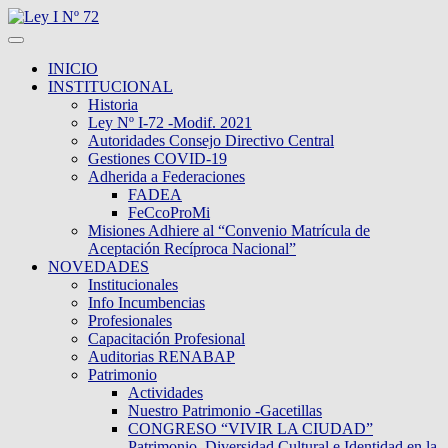
INICIO
INSTITUCIONAL
Historia
Ley Nº I-72 -Modif. 2021
Autoridades Consejo Directivo Central
Gestiones COVID-19
Adherida a Federaciones
FADEA
FeCcoProMi
Misiones Adhiere al “Convenio Matrícula de
Aceptación Recíproca Nacional”
NOVEDADES
Institucionales
Info Incumbencias
Profesionales
Capacitación Profesional
Auditorias RENABAP
Patrimonio
Actividades
Nuestro Patrimonio -Gacetillas
CONGRESO “VIVIR LA CIUDAD”
Patrimonio, Diversidad Cultural e Identidad en la