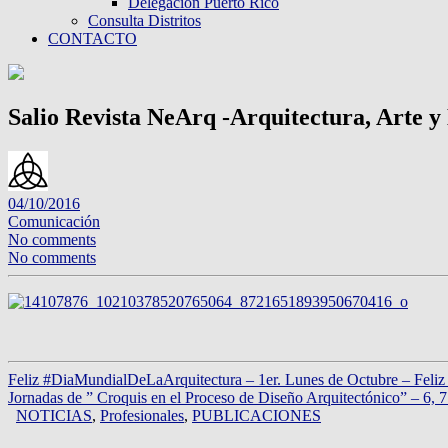
Delegación Puerto Rico
Consulta Distritos
CONTACTO
Salio Revista NeArq -Arquitectura, Arte y
04/10/2016
Comunicación
No comments
No comments
Feliz #DiaMundialDeLaArquitectura – 1er. Lunes de Octubre – Feliz
Jornadas de ” Croquis en el Proceso de Diseño Arquitectónico” – 6
NOTICIAS
,
Profesionales
,
PUBLICACIONES