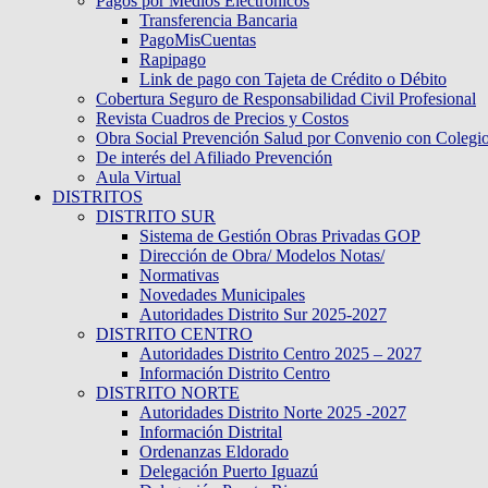
Pagos por Medios Electronicos
Transferencia Bancaria
PagoMisCuentas
Rapipago
Link de pago con Tajeta de Crédito o Débito
Cobertura Seguro de Responsabilidad Civil Profesional
Revista Cuadros de Precios y Costos
Obra Social Prevención Salud por Convenio con Colegi
De interés del Afiliado Prevención
Aula Virtual
DISTRITOS
DISTRITO SUR
Sistema de Gestión Obras Privadas GOP
Dirección de Obra/ Modelos Notas/
Normativas
Novedades Municipales
Autoridades Distrito Sur 2025-2027
DISTRITO CENTRO
Autoridades Distrito Centro 2025 – 2027
Información Distrito Centro
DISTRITO NORTE
Autoridades Distrito Norte 2025 -2027
Información Distrital
Ordenanzas Eldorado
Delegación Puerto Iguazú