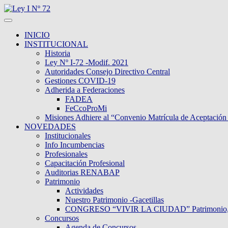
INICIO
INSTITUCIONAL
Historia
Ley Nº I-72 -Modif. 2021
Autoridades Consejo Directivo Central
Gestiones COVID-19
Adherida a Federaciones
FADEA
FeCcoProMi
Misiones Adhiere al “Convenio Matrícula de Aceptación
NOVEDADES
Institucionales
Info Incumbencias
Profesionales
Capacitación Profesional
Auditorias RENABAP
Patrimonio
Actividades
Nuestro Patrimonio -Gacetillas
CONGRESO “VIVIR LA CIUDAD” Patrimonio, Dive
Concursos
Agenda de Concursos