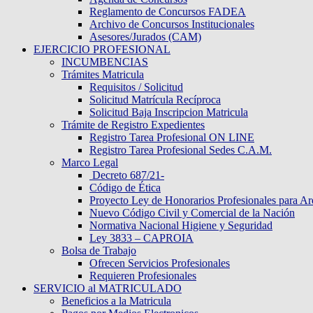
Reglamento de Concursos FADEA
Archivo de Concursos Institucionales
Asesores/Jurados (CAM)
EJERCICIO PROFESIONAL
INCUMBENCIAS
Trámites Matricula
Requisitos / Solicitud
Solicitud Matrícula Recíproca
Solicitud Baja Inscripcion Matricula
Trámite de Registro Expedientes
Registro Tarea Profesional ON LINE
Registro Tarea Profesional Sedes C.A.M.
Marco Legal
Decreto 687/21-
Código de Ética
Proyecto Ley de Honorarios Profesionales para Ar
Nuevo Código Civil y Comercial de la Nación
Normativa Nacional Higiene y Seguridad
Ley 3833 – CAPROIA
Bolsa de Trabajo
Ofrecen Servicios Profesionales
Requieren Profesionales
SERVICIO al MATRICULADO
Beneficios a la Matricula