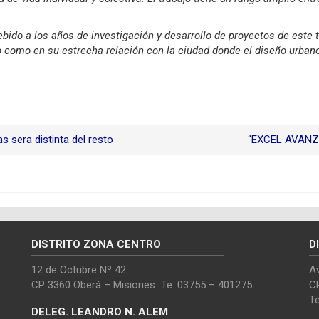
ebido a los años de investigación y desarrollo de proyectos de este 
co como en su estrecha relación con la ciudad donde el diseño urban
 sera distinta del resto
“EXCEL AVANZA
DISTRITO ZONA CENTRO
D
12 de Octubre Nº 42
Av
CP 3360 Oberá – Misiones Te. 03755 – 401275
C
T
DELEG. LEANDRO N. ALEM