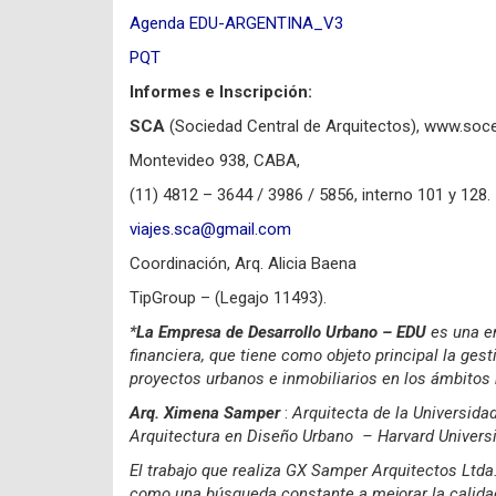
Agenda EDU-ARGENTINA_V3
PQT
Informes e Inscripción:
SCA
(Sociedad Central de Arquitectos), www.soc
Montevideo 938, CABA,
(11) 4812 – 3644 / 3986 / 5856, interno 101 y 128.
viajes.sca@gmail.com
Coordinación, Arq. Alicia Baena
TipGroup – (Legajo 11493).
*
La Empresa de Desarrollo Urbano – EDU
es una em
financiera, que tiene como objeto principal la gest
proyectos urbanos e inmobiliarios en los ámbitos 
Arq. Ximena Samper
:
Arquitecta de la Universid
Arquitectura en Diseño Urbano – Harvard Univers
El trabajo que realiza GX Samper Arquitectos Ltda
como una búsqueda constante a mejorar la calidad d