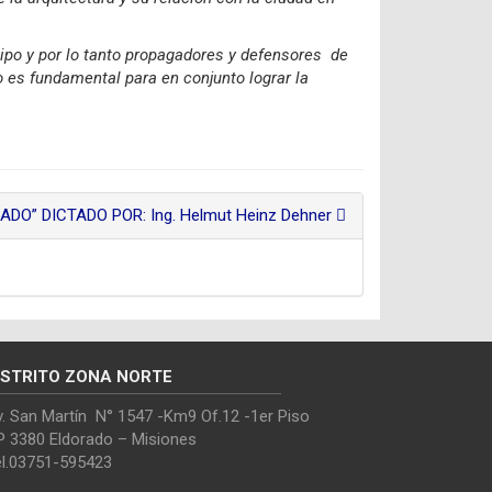
tipo y por lo tanto propagadores y defensores de
o es fundamental para en conjunto lograr la
DO” DICTADO POR: Ing. Helmut Heinz Dehner
ISTRITO ZONA NORTE
. San Martín N° 1547 -Km9 Of.12 -1er Piso
P 3380 Eldorado – Misiones
el.03751-595423